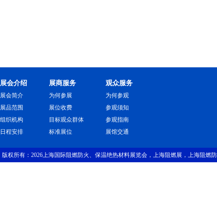
展会介绍
展商服务
观众服务
展会简介
为何参展
为何参观
展品范围
展位收费
参观须知
组织机构
目标观众群体
参观指南
日程安排
标准展位
展馆交通
版权所有：2026上海国际阻燃防火、保温绝热材料展览会，上海阻燃展，上海阻燃防
2026防火材料展，