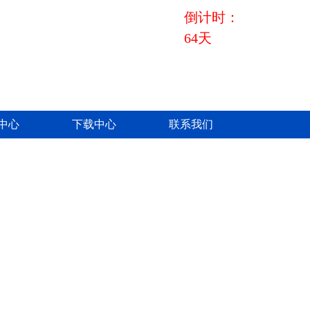
2026
年
8
月
倒计时：
64天
8
中心
下载中心
联系我们